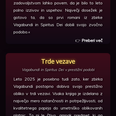
zadovoljstvom lahko povem, da je bilo to leto
polno izzivov in uspehov. Največji dosežek je
gotovo ta, da so prvi romani iz zbirke
Vagabundi in Spiritus Dei dobili svojo zvočno
podobo.«
👉
Preberi več
Trde vezave
Vagabundi in Spiritus Dei v prestižni podobi
Leto 2025 je posebno tudi zato, ker zbirka
Vagabundi postopno dobiva svojo prestižno
obliko v trdi vezavi. Vsaka knjiga je izdelana z
največjo mero natančnosti in potrpežljivosti, od
kvalitetnega papirja do umetniško oblikovanih
platnic. To ni le čtivo, ampak predmet, ki ga