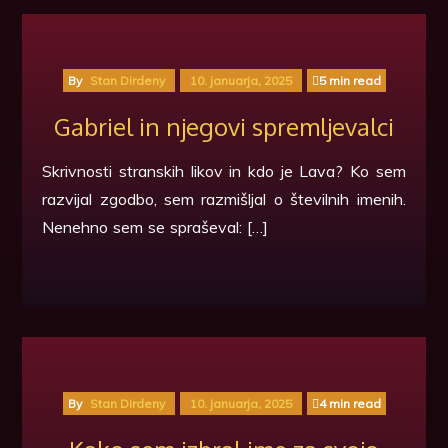
By
Stan Dirdeny
10. januarja, 2025
5 min read
Gabriel in njegovi spremljevalci
Skrivnosti stranskih likov in kdo je Lava? Ko sem
razvijal zgodbo, sem razmišljal o številnih imenih.
Nenehno sem se spraševal: […]
By
Stan Dirdeny
10. januarja, 2025
4 min read