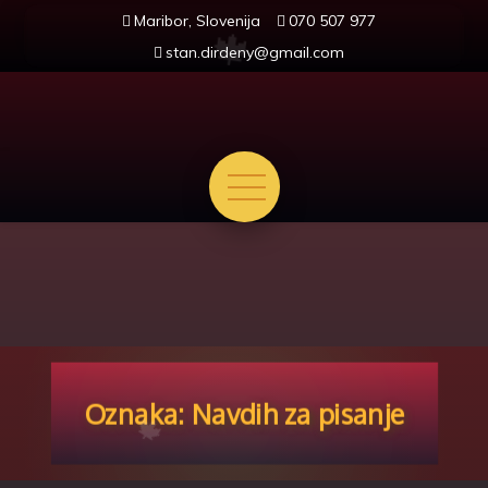
Skip
Maribor, Slovenija
070 507 977
to
stan.dirdeny@gmail.com
content
🍁
Oznaka:
Navdih za pisanje