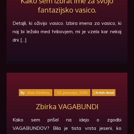
Kako sem izbral ime za svojo
fantazijsko vasico.
Detajli, ki oživijo vasico. Izbira imena za vasico, ki
naj bi ležala med hribovjem, mi je vzela kar nekaj
dni […]
By
Stan Dirdeny
10. januarja, 2025
4 min read
Zbirka VAGABUNDI
Kako sem prišel na idejo o zgodbi
VAGABUNDOV? Bila je tista vrsta jeseni, ko