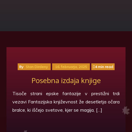
🍁
By
Stan Dirdeny
16. februarja, 2025
4 min read
Posebna izdaja knjige
Tisoče strani epske fantazije v prestižni trdi
vezavi Fantazijska književnost že desetletja očara
bralce, ki iščejo svetove, kjer se magija, […]