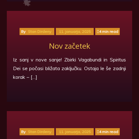

🍁
By
Stan Dirdeny
11. januarja, 2025
4 min read
Nov začetek
Iz sanj v nove sanje! Zbirki Vagabundi in Spiritus
Dei se počasi bližata zaključku. Ostaja le še zadnji
korak – […]
By
Stan Dirdeny
11. januarja, 2025
4 min read