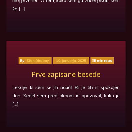
moj prvenec. O tem, kako sem ga začel pisati, sem
že […]
By
Stan Dirdeny
10. januarja, 2025
5 min read
Prve zapisane besede
Lekcije, ki sem se jih naučil Bil je tih in spokojen
dan. Sedel sem pred oknom in opazoval, kako je
[…]